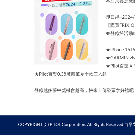
本次只要是魔
即日起~2024/
【購買FRIX
並登錄於活動
★iPhone 16 P
★GARMIN vi
★Pilot百樂 X
★Pilot百樂0.38魔擦筆夏季款三入組
登錄越多張中獎機會越高，快來上傳發票拿好禮吧
COPYRIGHT (C) PILOT Corporation. All Rights Reserved
百樂