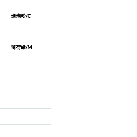
珊瑚粉/C
薄荷綠/M