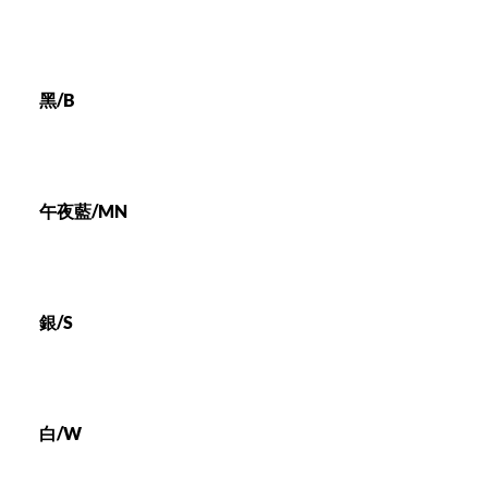
黑/B
午夜藍/MN
銀/S
白/W