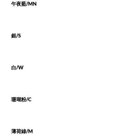
午夜藍/MN
銀/S
白/W
珊瑚粉/C
薄荷綠/M