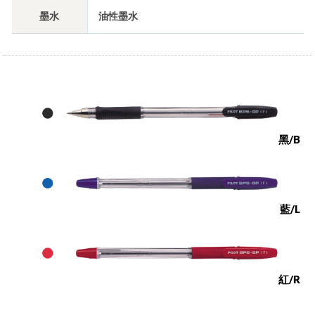
墨水
油性墨水
黑/B
藍/L
紅/R