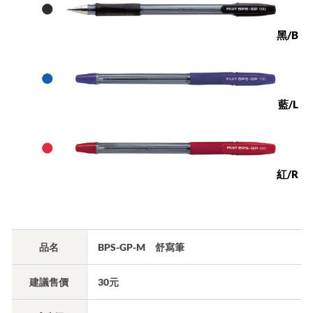
黑/B
藍/L
紅/R
品名
BPS-GP-M 舒寫筆
建議售價
30元