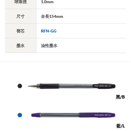
球珠徑
1.0mm
尺寸
全長154mm
替芯
RFN-GG
墨水
油性墨水
黑/B
藍/L