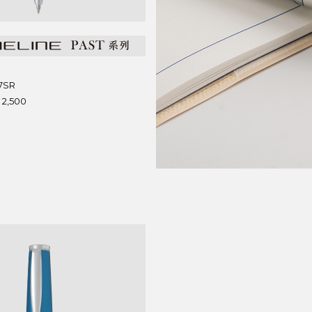
7SR
2,500