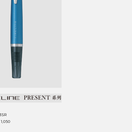
3SR
1,050